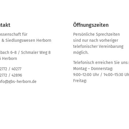
takt
Öffnungszeiten
ssenschaft für
Persönliche Sprechzeiten
 & Siedlungswesen Herborn
sind nur nach vorheriger
telefonischer Vereinbarung
bach 6–8 / Schmaler Weg 8
möglich.
5 Herborn
Telefonisch erreichen Sie uns:
Montag – Donnerstag:
2772 / 40277
9:00–12:00 Uhr / 14:00–15:30 Uh
2772 / 42896
Freitag:
nfo@gbs-herborn.de
9:00–12:00 Uhr
ww.gbs-herborn.de
hnen
Informationen
ohnung gesucht?
Aktuelles bei der GBS
tandorte
Aktuelle Informationen