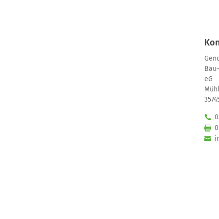
Kon
Geno
Bau-
eG
Mühl
3574
0
0
i
w
Die GBS Herborn
Wo
Leitbild
W
Genossenschaftsorgane
S