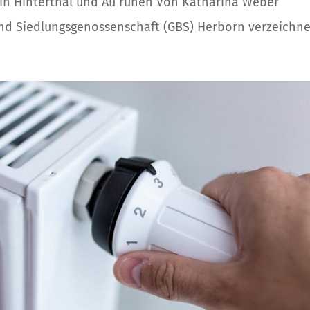
 in Hinterthal und Au ruhen Von Katharina Weber
d Siedlungsgenossenschaft (GBS) Herborn verzeichnet