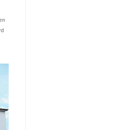
ten
rd