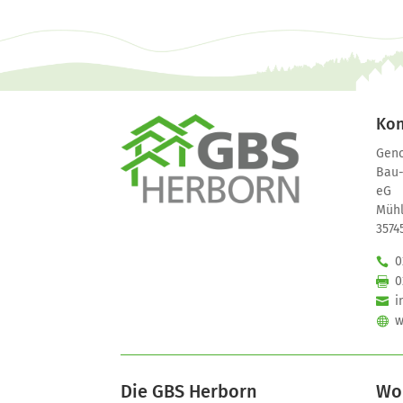
Kon
Geno
Bau-
eG
Mühl
3574
0
0
i
w
Die GBS Herborn
Wo